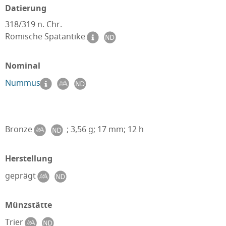
Datierung
318/319 n. Chr.
Römische Spätantike
Nominal
Nummus
Bronze
; 3,56 g; 17 mm; 12 h
Herstellung
geprägt
Münzstätte
Trier