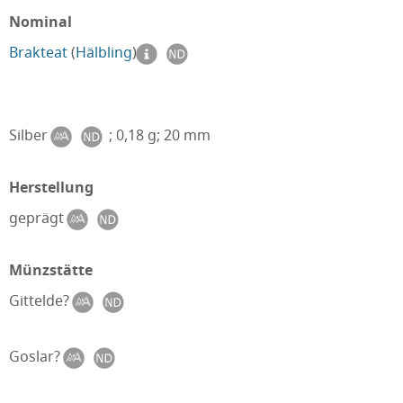
Nominal
Brakteat
(
Hälbling
)
Silber
; 0,18 g; 20 mm
Herstellung
geprägt
Münzstätte
Gittelde?
Goslar?